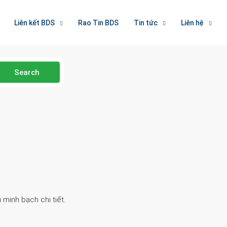
Liên kết BDS
Rao Tin BDS
Tin tức
Liên hệ
Search
 minh bạch chi tiết.