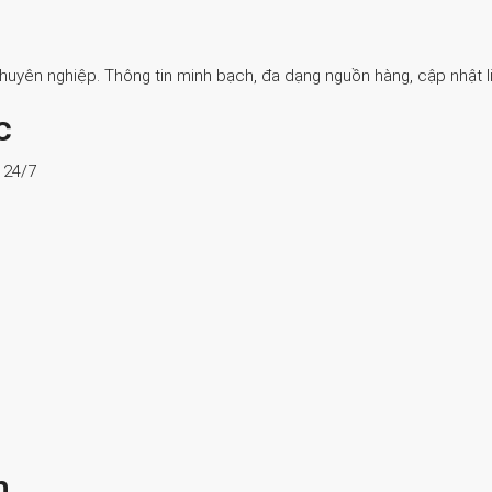
Chuyên nghiệp. Thông tin minh bạch, đa dạng nguồn hàng, cập nhật li
c
ợ 24/7
n