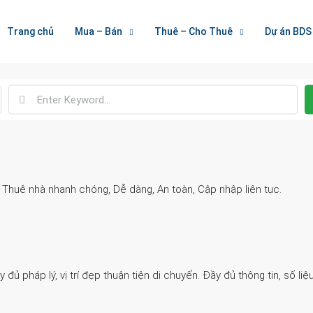
Welcome To Houzez
Trang chủ
Mua – Bán
Thuê – Cho Thuê
Dự án BDS
Nối Kết Bất Động Sản
. Thuê nhà nhanh chóng, Dễ dàng, An toàn, Cập nhập liên tục.
 pháp lý, vị trí đẹp thuận tiện di chuyển. Đầy đủ thông tin, số liệu